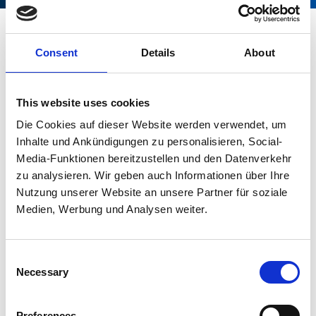
DIMENSIONS
Consent
Details
About
Les largeurs possibles dépendent du matériau pour des
raisons de production. Une largeur de 2500 mm n'est
This website uses cookies
généralement possible qu'à partir de 6 mm. N'hésitez pas
à nous parler.
Die Cookies auf dieser Website werden verwendet, um
Inhalte und Ankündigungen zu personalisieren, Social-
largeur :
Media-Funktionen bereitzustellen und den Datenverkehr
zu analysieren. Wir geben auch Informationen über Ihre
1 000 mm
Nutzung unserer Website an unsere Partner für soziale
Medien, Werbung und Analysen weiter.
1250 mm
1 500 mm
Consent
Necessary
Selection
2 000 mm
Preferences