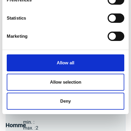
Longueur :
800 mm à 12 000 mm
Statistics
Demande de contact
Marketing
COMPOSITION CHIMIQUE
Les informations relatives aux fonctionnalités et à la
facilité d'utilisation énoncées ci-dessus ne doivent pas
Allow all
être considérées comme des garanties contraignantes.
Les informations fournies sont fournies à titre indicatif et
sont basées sur les normes en vigueur. Cependant, nous
Allow selection
ne pouvons garantir l'exactitude des informations ou des
résultats obtenus lors du traitement ou de l'utilisation.
min. :
Deny
C
max. :
0,03
min. :
Homme
max. :
2