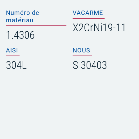
Numéro de
VACARME
matériau
X2Cr­Ni19-11
1.4306
AISI
NOUS
304L
S 30403