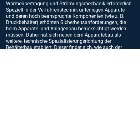
Wärmeübertragung und Strömungsmechanik erforderlich.
Speziell in der Verfahrenstechnik unterliegen Apparate
und deren hoch beanspruchte Komponenten (wie z. B.
Druckbehälter) erhöhten Sicherheitsanforderungen, die
beim Apparate- und Anlagenbau berücksichtigt werden
müssen. Daher hat sich neben dem Apparatebau als
weitere, technische Spezialisierungsrichtung der
Behälterbau etabliert. Dieser findet sich, wie auch der
Anlagen-, Apparate-, Geräte- oder Werkzeugbau, oftmals
auch in der Bezeichnung oder dem Profil von
Unternehmen wieder, die sich ganz speziell einem dieser
technisch anspruchsvollen Fachgebiete verschrieben
haben. Auch im Berufsbild des Technischen Zeichners ist,
wie wohl auch in anderen Berufen, eine Spezialisierung
mit dem Schwerpunkt Apparatebau möglich.