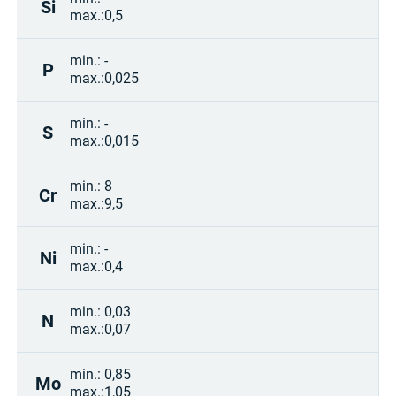
Si
max.:
0,5
min.:
-
P
max.:
0,025
min.:
-
S
max.:
0,015
min.:
8
Cr
max.:
9,5
min.:
-
Ni
max.:
0,4
min.:
0,03
N
max.:
0,07
min.:
0,85
Mo
max.:
1,05