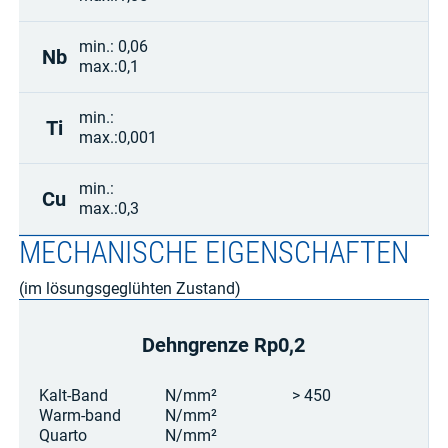
min.:
0,06
Nb
max.:
0,1
min.:
Ti
max.:
0,001
min.:
Cu
max.:
0,3
MECHANISCHE EIGENSCHAFTEN
(im lösungsgeglühten Zustand)
Dehngrenze Rp0,2
Kalt-Band
N/mm²
> 450
Warm-band
N/mm²
Quarto
N/mm²