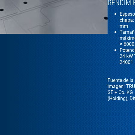
RENDIMI
Espeso
chapa:
mm
Tamañ
máximo
× 600
Potenci
24 kW 
24001
Fuente de la
imagen: TR
SE + Co. KG
(Holding), Di