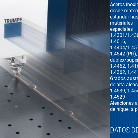
Aceros inoxi
desde materi
estándar has
materiales
especiales
1.4301/1.43
1.4016,
1.4404/1.45
1.4542 (PH),
dúplex/super
1.4462, 1.41
1.4362, 1.44
Grados auste
de alta aleac
1.4539, 1.45
1.4529
Aleaciones a
de níquel a 
DATOS D