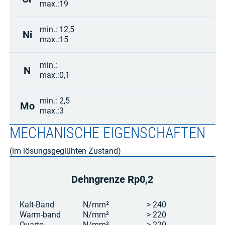
max.:
19
min.:
12,5
Ni
max.:
15
min.:
N
max.:
0,1
min.:
2,5
Mo
max.:
3
MECHANISCHE EIGENSCHAFTEN
(im lösungsgeglühten Zustand)
Dehngrenze Rp0,2
Kalt-Band
N/mm²
> 240
Warm-band
N/mm²
> 220
Quarto
N/mm²
> 220