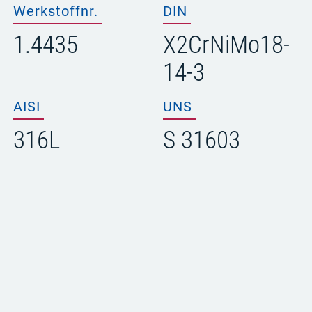
Werkstoffnr.
DIN
1.4435
X2CrNiMo18-
14-3
AISI
UNS
316L
S 31603