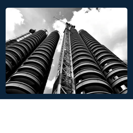
Apparatebau ist eine dem Maschinen-, Geräte- und
Anlagenbau verwandte, technische Disziplin, die sich mit
der Auslegung, Konstruktion, Fertigung und
Inbetriebnahme von speziellen, technischen Apparaten
beschäftigt. In der Ingenieurwissenschaft spricht man
einerseits vom Maschinen- und Anlagenbau und