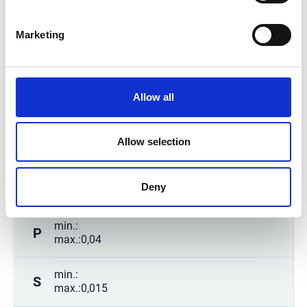
angegebenen Informationen dienen lediglich als Beratung
und basieren auf den gängigen Normen. Wir können
jedoch keine Gewähr für die Richtigkeit der Angaben oder
Marketing
die Ergebnisse bei der Verarbeitung oder Anwendung
übernehmen.
min.:
C
max.:
0,12
Allow all
min.:
Mn
max.:
1
Allow selection
min.:
0,5
Si
Deny
max.:
1
min.:
P
max.:
0,04
min.:
S
max.:
0,015