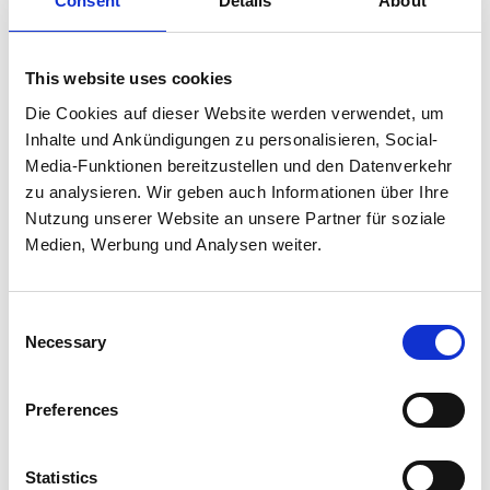
Consent
Details
About
1500 x 6000 mm
This website uses cookies
2000 x 4000 mm
Die Cookies auf dieser Website werden verwendet, um
2000 x 6000 mm
Inhalte und Ankündigungen zu personalisieren, Social-
Media-Funktionen bereitzustellen und den Datenverkehr
zu analysieren. Wir geben auch Informationen über Ihre
2500 x 6000 mm
Nutzung unserer Website an unsere Partner für soziale
Medien, Werbung und Analysen weiter.
Fixlängen vom Coil
Kontaktanfrage
Consent
CHEMISCHE
Necessary
Selection
ZUSAMMENSETZUNG
Preferences
Die Informationen über Eigenschaften und
Verwendbarkeit, die oben aufgeführt sind, sollen nicht als
verbindliche Zusicherungen betrachtet werden. Die
Statistics