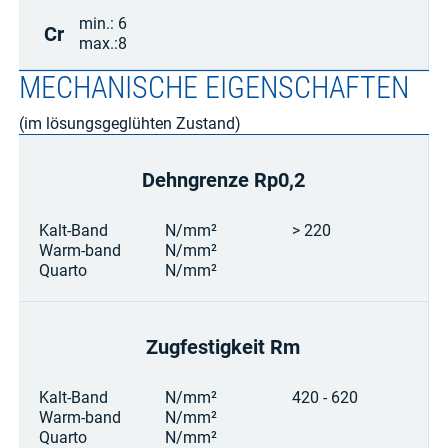
min.:
6
Cr
max.:
8
MECHANISCHE EIGENSCHAFTEN
(im lösungsgeglühten Zustand)
Dehngrenze Rp0,2
Kalt-Band
N/mm²
> 220
Warm-band
N/mm²
Quarto
N/mm²
Zugfestigkeit Rm
Kalt-Band
N/mm²
420 - 620
Warm-band
N/mm²
Quarto
N/mm²