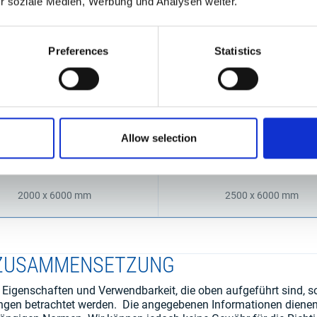
ür soziale Medien, Werbung und Analysen weiter.
Preferences
Statistics
EN
sind aus Produktionsgründen werkstoffabhängig. Eine Breite vo
Sprechen Sie uns gerne an.
Allow selection
1250 x 2500 mm
1500 x 3000 mm
2000 x 6000 mm
2500 x 6000 mm
 ZUSAMMENSETZUNG
 Eigenschaften und Verwendbarkeit, die oben aufgeführt sind, so
ngen betrachtet werden. Die angegebenen Informationen dienen 