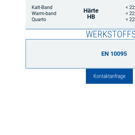
Kalt-Band
< 2
Härte
Warm-band
< 2
HB
Quarto
< 2
WERKSTOFFS
EN 10095
Kontaktanfrage