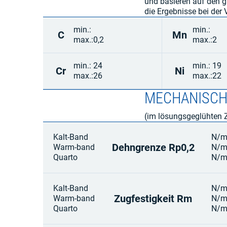
und basieren auf den g
die Ergebnisse bei de
min.:
min.:
C
Mn
max.:
0,2
max.:
2
min.:
24
min.:
19
Cr
Ni
max.:
26
max.:
22
MECHANISCH
(im lösungsgeglühten 
Kalt-Band
N/
Dehngrenze Rp0,2
Warm-band
N/
Quarto
N/
Kalt-Band
N/
Zugfestigkeit Rm
Warm-band
N/
Quarto
N/