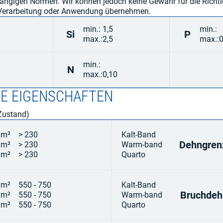
ängigen Normen. Wir können jedoch keine Gewähr für die Richti
r Verarbeitung oder Anwendung übernehmen.
min.:
1,5
min.:
Si
P
max.:
2,5
max.:
min.:
N
max.:
0,10
E EIGENSCHAFTEN
Zustand)
mm²
> 230
Kalt-Band
Dehngren
mm²
> 230
Warm-band
mm²
> 230
Quarto
mm²
550 - 750
Kalt-Band
Bruchdeh
mm²
550 - 750
Warm-band
mm²
550 - 750
Quarto