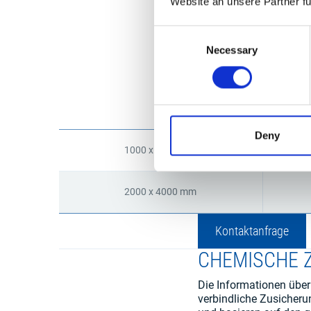
Website an unsere Partner f
Consent
Necessary
Selection
ABMESSUNG
Die möglichen Breiten 
erst ab 6 mm möglich. 
Deny
1000 x 2000 mm
2000 x 4000 mm
Kontaktanfrage
CHEMISCHE
Die Informationen über
verbindliche Zusicheru