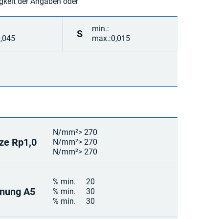
gkeit der Angaben oder
min.:
S
0,045
max.:
0,015
N/mm²
> 270
ze Rp1,0
N/mm²
> 270
N/mm²
> 270
% min.
20
nung A5
% min.
30
% min.
30