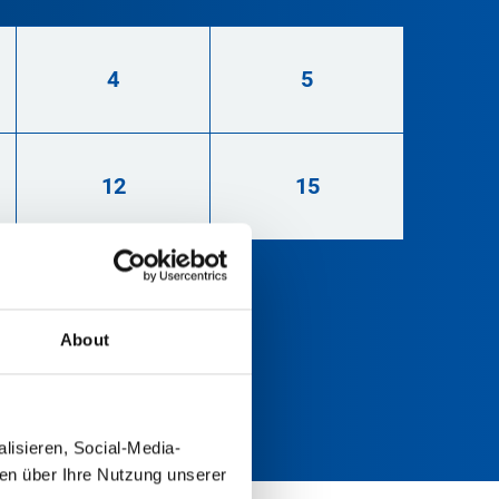
4
5
12
15
40
About
lisieren, Social-Media-
nen über Ihre Nutzung unserer