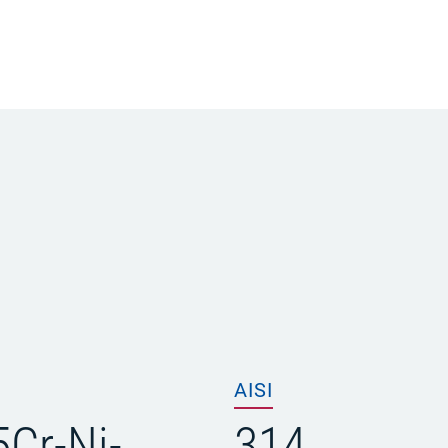
AISI
Cr-Ni-
314